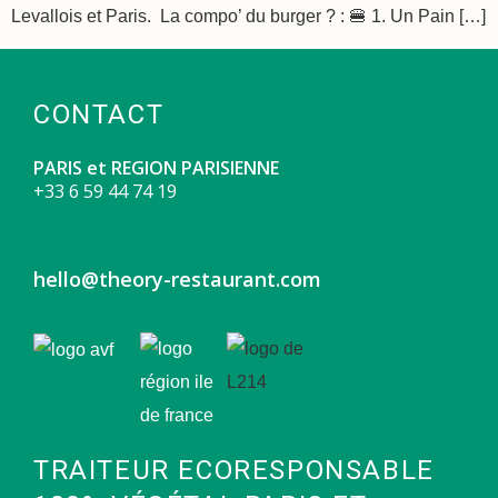
Levallois et Paris. La compo’ du burger ? : 🍔 1. Un Pain […]
CONTACT
PARIS et REGION PARISIENNE
+3
3 6 59 44 74 19
hello@theory-restaurant.com
TRAITEUR ECORESPONSABLE