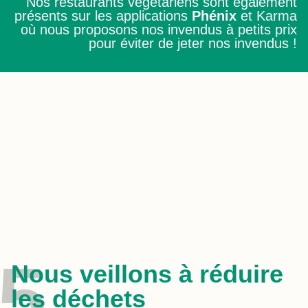
Nos restaurants végétariens sont également
présents sur les applications
Phénix
et Karma
où nous proposons nos invendus à petits prix
pour éviter de jeter nos invendus !
5
Nous veillons à réduire
les déchets